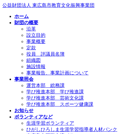
コ
ナ
公益財団法人 東広島市教育文化振興事業団
ン
ビ
ホーム
テ
ゲ
財団の概要
ン
ー
沿革
ツ
シ
設立目的
へ
ョ
事業概要
ス
ン
定款
キ
に
役員 評議員名簿
ッ
移
組織図
プ
動
施設情報
事業報告、事業計画について
事業照会
運営本部 総務課
学び推進本部 学び推進課
学び推進本部 芸術文化課
学び推進本部 スポーツ健康課
お知らせ
ボランティアなど
生涯学習ボランティア
ひがしひろしま生涯学習指導者人材バンク