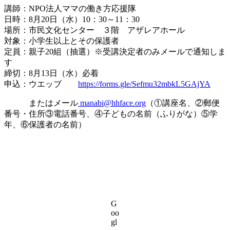
:
講師：NPO法人ママの働き方応援隊
日時：8月20日（水）10：30～11：30
場所：市民文化センター ３階 アザレアホール
対象：小学生以上とその保護者
定員：親子20組（抽選）※受講決定者のみメールで通知しま
す
締切：8月13日（水）必着
申込：ウエッブ
https://forms.gle/Sefmu32mbkL5GAjYA
またはメール
manabi@hhface.org
（①講座名、②郵便
番号・住所③電話番号、④子どもの名前（ふりがな）⑤学
年、⑥保護者の名前）
G
oo
gl