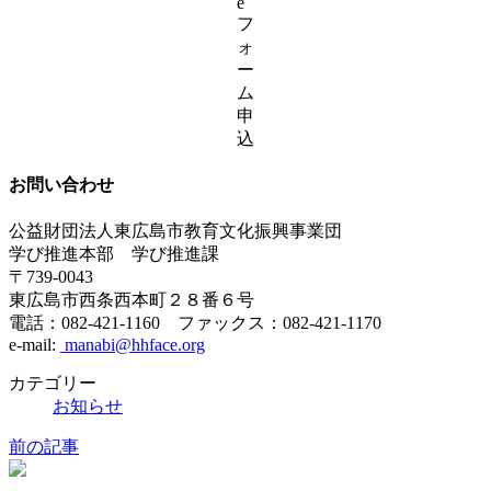
e
フ
ォ
ー
ム
申
込
お問い合わせ
公益財団法人東広島市教育文化振興事業団
学び推進本部 学び推進課
〒739-0043
東広島市西条西本町２８番６号
電話：082-421-1160 ファックス：082-421-1170
e-mail:
manabi@hhface.org
カテゴリー
お知らせ
前の記事