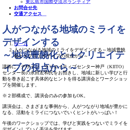
東広島市国際交流ボランティア
お問合せ先
交通アクセス
人がつながる地域のミライを
デザインする
ホーム
人がつながる地域のミライをデザインする～地域豊饒
～地域豊饒化と＋クリエイテ
化と＋クリエイティブの視点から～
ィブの視点から～
講師に、デザイン・クリエイティブセンター神戸（KIITO）
センター長の永田宏和氏をお招きし、地域に新しい学びと行
動を巻き起こす具体的なヒントを得る講演会とワークショッ
プを開催します。
※２部構成で、講演会のみの参加もOK。
講演会は、さまざまな事例から、人がつながり地域が豊かに
なる、活動をミライにつないでいくヒントがいっぱい！
午後のワークショップでは、学びと実践をつないでミライを
デザインしていく手法を学びます。