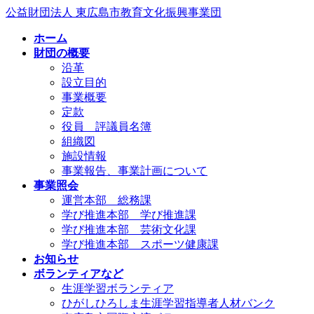
コ
ナ
公益財団法人 東広島市教育文化振興事業団
ン
ビ
ホーム
テ
ゲ
財団の概要
ン
ー
沿革
ツ
シ
設立目的
へ
ョ
事業概要
ス
ン
定款
キ
に
役員 評議員名簿
ッ
移
組織図
プ
動
施設情報
事業報告、事業計画について
事業照会
運営本部 総務課
学び推進本部 学び推進課
学び推進本部 芸術文化課
学び推進本部 スポーツ健康課
お知らせ
ボランティアなど
生涯学習ボランティア
ひがしひろしま生涯学習指導者人材バンク