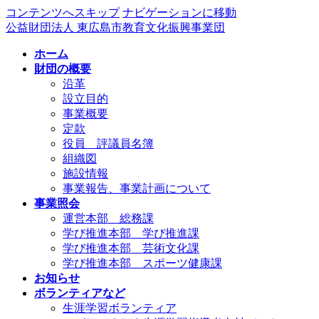
コンテンツへスキップ
ナビゲーションに移動
公益財団法人 東広島市教育文化振興事業団
ホーム
財団の概要
沿革
設立目的
事業概要
定款
役員 評議員名簿
組織図
施設情報
事業報告、事業計画について
事業照会
運営本部 総務課
学び推進本部 学び推進課
学び推進本部 芸術文化課
学び推進本部 スポーツ健康課
お知らせ
ボランティアなど
生涯学習ボランティア