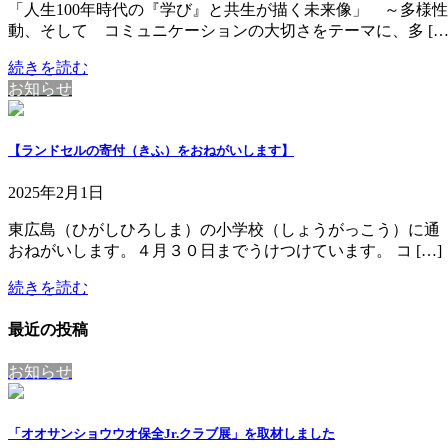
「人生100年時代の『学び』と共生が描く未来像」 ～多様
動、そして コミュニケーションの大切さをテーマに、多 […
続きを読む
お知らせ
【ランドセルの寄付（きふ）をおねがいします】
2025年2月1日
東広島（ひがしひろしま）の小学校（しょうがっこう）に通
おねがいします。４月３０日までうけつけています。 コ […]
続きを読む
最近の投稿
お知らせ
「オオサンショウウオ保全Jr.クラブ展」を取材しました