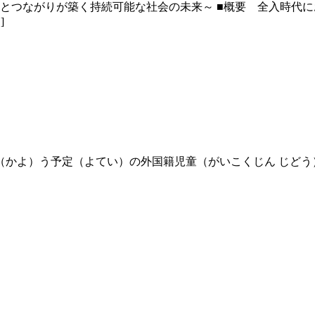
性とつながりが築く持続可能な社会の未来～ ■概要 全入時代
]
（かよ）う予定（よてい）の外国籍児童（がいこくじん じどう