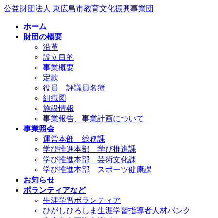
コ
ナ
公益財団法人 東広島市教育文化振興事業団
ン
ビ
ホーム
テ
ゲ
財団の概要
ン
ー
沿革
ツ
シ
設立目的
へ
ョ
事業概要
ス
ン
定款
キ
に
役員 評議員名簿
ッ
移
組織図
プ
動
施設情報
事業報告、事業計画について
事業照会
運営本部 総務課
学び推進本部 学び推進課
学び推進本部 芸術文化課
学び推進本部 スポーツ健康課
お知らせ
ボランティアなど
生涯学習ボランティア
ひがしひろしま生涯学習指導者人材バンク