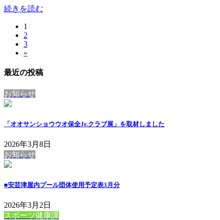
続きを読む
固
1
投
固
2
定
稿
固
3
定
ペ
»
定
ペ
ー
の
ペ
ー
ジ
最近の投稿
ペ
ー
ジ
ジ
ー
お知らせ
ジ
送
「オオサンショウウオ保全Jr.クラブ展」を取材しました
り
2026年3月8日
お知らせ
■安芸津屋内プール団体使用予定表3月分
2026年3月2日
スポーツ健康課